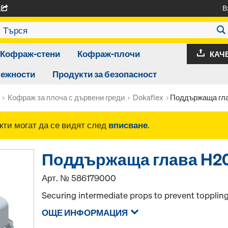
В
A
Кофраж-стени
Кофраж-плочи
КАЧ
лежности
Продукти за безопасност
Кофраж за плоча с дървени греди
Dokaflex
Поддържаща гла
ти могат да се видят след
вписване
.
Поддържаща глава H2
Арт. №
586179000
Securing intermediate props to prevent toppling
ОЩЕ ИНФОРМАЦИЯ