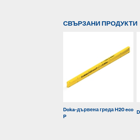
СВЪРЗАНИ ПРОДУКТИ
Doka-дървена греда H20 eco
D
P