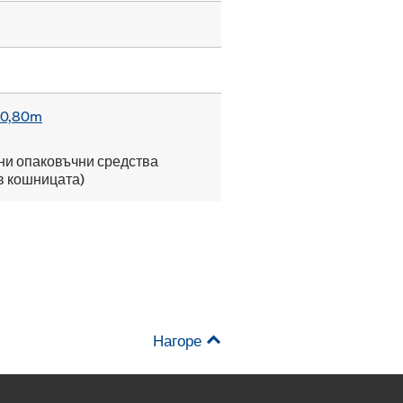
x0,80m
ни опаковъчни средства
в кошницата)
Нагоре