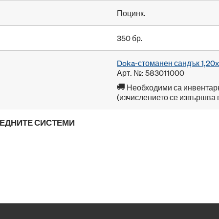
Поцинк.
350 бр.
Doka-стоманен сандък 1,20
Арт. №: 583011000
Необходими са инвентар
(изчислението се извършва 
ЛЕДНИТЕ СИСТЕМИ