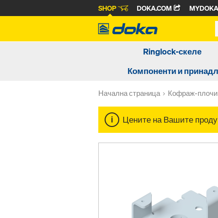
SHOP
DOKA.COM
MYDOK
Ringlock-скеле
Компоненти и принад
Начална страница
Кофраж-плочи
Цените на Вашите продук