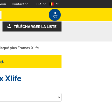
xion
Contact
FR
0
TÉLÉCHARGER LA LISTE
laqué plus Framax Xlife
e)
.
 Xlife