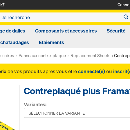
Conne
A
ge de dalles
Composants et accessoires
Sécurité
Echafaudages
Etaiements
ssoires
Panneaux contre-plaqué
Replacement Sheets
Contrep
prix de vos produits après vous être
connecté(e)
ou
inscrit(
Contreplaqué plus Framax
Variantes: