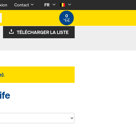
xion
Contact
FR
0
TÉLÉCHARGER LA LISTE
e)
.
ife