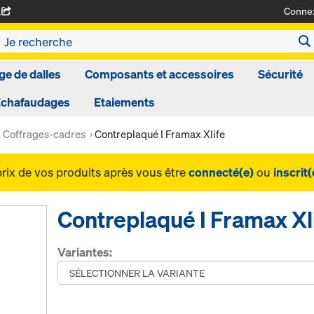
Conne
A
ge de dalles
Composants et accessoires
Sécurité
Echafaudages
Etaiements
Coffrages-cadres
Contreplaqué I Framax Xlife
prix de vos produits après vous être
connecté(e)
ou
inscrit(
Contreplaqué I Framax Xl
Variantes: