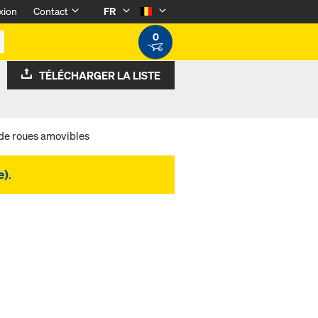
xion
Contact
FR
0
TÉLÉCHARGER LA LISTE
de roues amovibles
e)
.