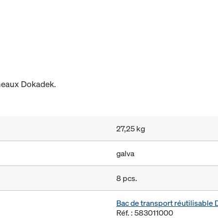
neaux Dokadek.
27,25 kg
galva
8 pcs.
Bac de transport réutilisabl
Réf. : 583011000