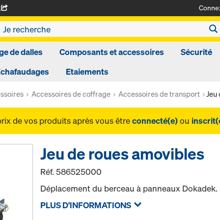
Conne
A
ge de dalles
Composants et accessoires
Sécurité
Echafaudages
Etaiements
ssoires
Accessoires de coffrage
Accessoires de transport
Jeu 
prix de vos produits après vous être
connecté(e)
ou
inscrit(
Jeu de roues amovibles
Réf.
586525000
Déplacement du berceau à panneaux Dokadek.
PLUS D'INFORMATIONS