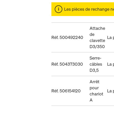
Les pièces de rechange ne 
Attache
de
Réf. 500492240
La 
clavette
D3/350
Serre-
Réf. 504373030
câbles
La 
D3,5
Arrêt
pour
Réf. 506154120
La 
chariot
A