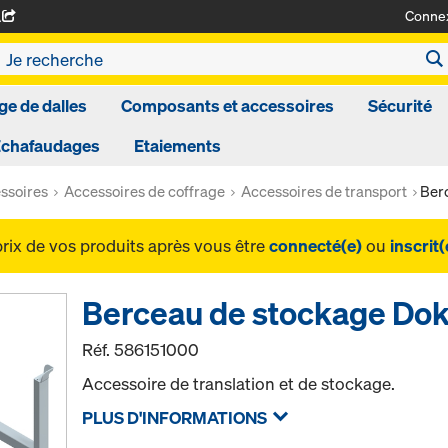
Conne
A
ge de dalles
Composants et accessoires
Sécurité
Echafaudages
Etaiements
ssoires
Accessoires de coffrage
Accessoires de transport
Ber
prix de vos produits après vous être
connecté(e)
ou
inscrit(
Berceau de stockage Do
Réf.
586151000
Accessoire de translation et de stockage.
PLUS D'INFORMATIONS