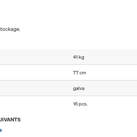
stockage.
41 kg
77 cm
galva
16 pcs.
UIVANTS
e