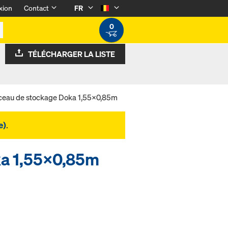
xion
Contact
FR
0
TÉLÉCHARGER LA LISTE
ceau de stockage Doka 1,55x0,85m
e)
.
ka 1,55x0,85m