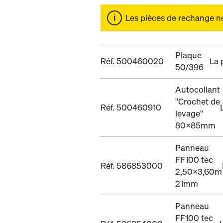
Les pièces de rechange ne 
Plaque
Réf. 500460020
La 
50/396
Autocollant
"Crochet de
Réf. 500460910
levage"
80x85mm
Panneau
FF100 tec
Réf. 586853000
2,50x3,60m
21mm
Panneau
FF100 tec