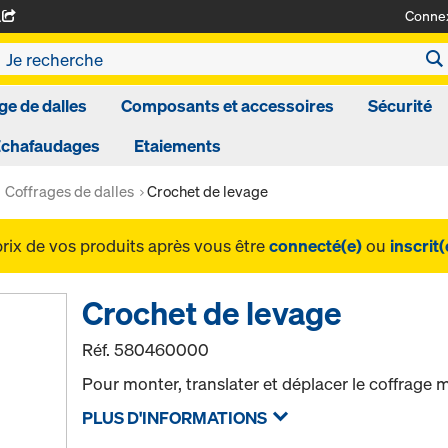
Conne
A
ge de dalles
Composants et accessoires
Sécurité
Echafaudages
Etaiements
Coffrages de dalles
Crochet de levage
prix de vos produits après vous être
connecté(e)
ou
inscrit(
Crochet de levage
Réf.
580460000
Pour monter, translater et déplacer le coffrage m
PLUS D'INFORMATIONS