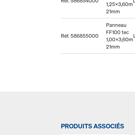
Réf. 586854000
1,25x3,60m
21mm
Panneau
FF100 tec
Réf. 586855000
1,00x3,60m
21mm
PRODUITS ASSOCIÉS