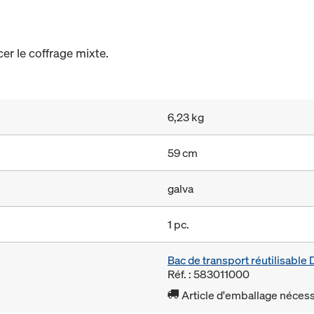
er le coffrage mixte.
6,23 kg
59 cm
galva
1 pc.
Bac de transport réutilisabl
Réf. : 583011000
Article d'emballage nécessa