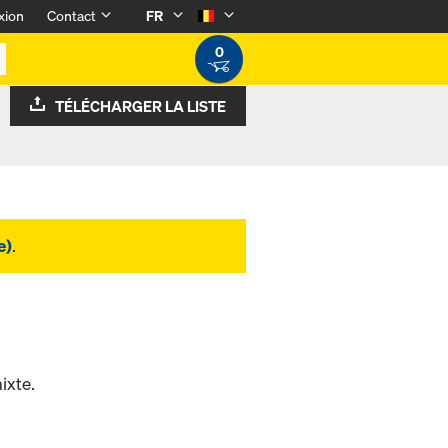
xion
Contact
FR
0
TÉLÉCHARGER LA LISTE
e)
.
ixte.