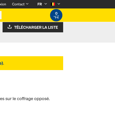
xion
Contact
FR
0
TÉLÉCHARGER LA LISTE
e)
.
les sur le coffrage opposé.