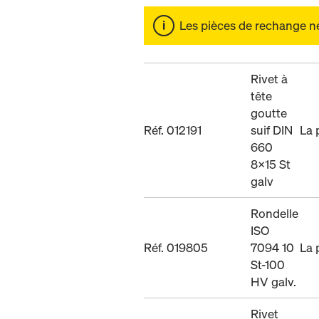
Les pièces de rechange ne 
Rivet à
tête
goutte
Réf. 012191
suif DIN
La 
660
8x15 St
galv
Rondelle
ISO
Réf. 019805
7094 10
La 
St-100
HV galv.
Rivet