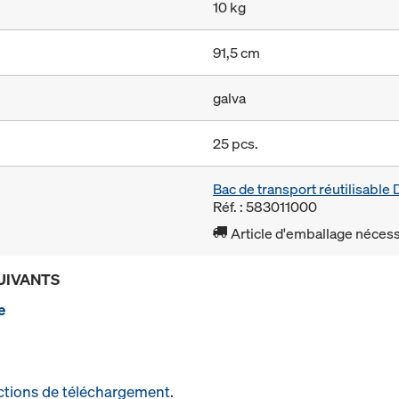
10 kg
91,5 cm
galva
25 pcs.
Bac de transport réutilisabl
Réf. : 583011000
Article d'emballage nécessa
UIVANTS
e
ctions de téléchargement
.