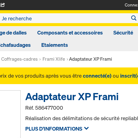
Conne
A
ge de dalles
Composants et accessoires
Sécurité
Echafaudages
Etaiements
Coffrages-cadres
Frami Xlife
Adaptateur XP Frami
prix de vos produits après vous être
connecté(e)
ou
inscrit(
Adaptateur XP Frami
Réf.
586477000
Réalisation des délimitations de sécurité repliab
PLUS D'INFORMATIONS