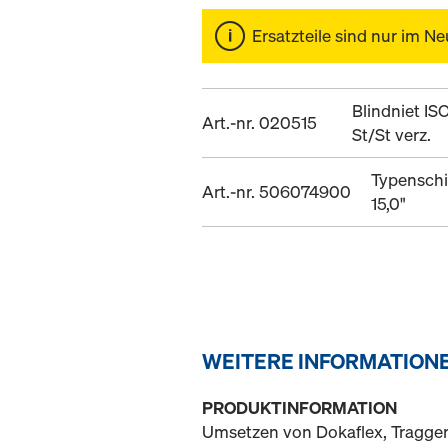
Ersatzteile sind nur im Ne
Blindniet IS
Art.-nr. 020515
St/St verz.
Typenschi
Art.-nr. 506074900
15,0"
WEITERE INFORMATION
PRODUKTINFORMATION
Umsetzen von Dokaflex, Tragger