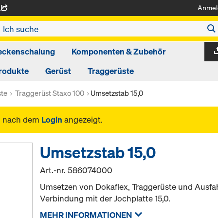
Anmel
A
eckenschalung
Komponenten & Zubehör
rodukte
Gerüst
Traggerüste
ste
Traggerüst Staxo 100
Umsetzstab 15,0
n nach dem
Login
angezeigt.
Umsetzstab 15,0
Art.-nr.
586074000
Umsetzen von Dokaflex, Traggerüste und Ausfa
Verbindung mit der Jochplatte 15,0.
MEHR INFORMATIONEN