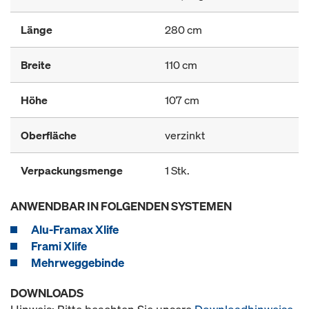
Länge
280 cm
Breite
110 cm
Höhe
107 cm
Oberfläche
verzinkt
Verpackungsmenge
1 Stk.
ANWENDBAR IN FOLGENDEN SYSTEMEN
Alu-Framax Xlife
Frami Xlife
Mehrweggebinde
DOWNLOADS