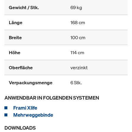
Gewicht / Stk.
69 kg
Länge
168 cm
Breite
100 cm
Höhe
114 cm
Oberfläche
verzinkt
Verpackungsmenge
6 Stk.
ANWENDBAR IN FOLGENDEN SYSTEMEN
Frami Xlife
Mehrweggebinde
DOWNLOADS