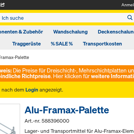
Anmel
A
nenten & Zubehör
Wandschalung
Deckenschalun
Traggerüste
% SALE %
Transportkosten
Framax-Palette
n nach dem
Login
angezeigt.
Alu-Framax-Palette
Art.-nr.
588396000
Lager- und Transportmittel für Alu-Framax-Elem