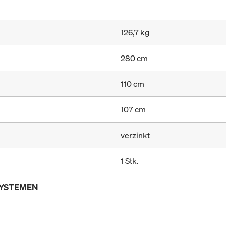
126,7 kg
280 cm
110 cm
107 cm
verzinkt
1 Stk.
SYSTEMEN